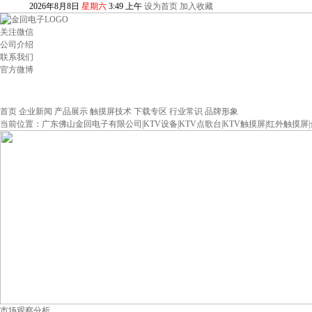
2026
年
8
月
8
日
星期六
3
:
49
上午
设为首页
加入收藏
关注微信
公司介绍
联系我们
官方微博
首页
企业新闻
产品展示
触摸屏技术
下载专区
行业常识
品牌形象
当前位置：
广东佛山金回电子有限公司|KTV设备|KTV点歌台|KTV触摸屏|红外触摸屏
市场观察分析