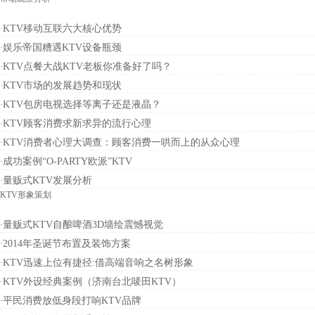
KTV移动互联六大核心优势
·
娱乐帝国糟遇KTV设备瓶颈
·
KTV点餐大战KTV老板你准备好了吗？
·
KTV市场的发展趋势和现状
·
KTV包房电视选择等离子还是液晶？
·
KTV顾客消费求新求异的流行心理
·
KTV消费者心理大调查：顾客消费一哄而上的从众心理
·
成功案例“O-PARTY欧派”KTV
·
量贩式KTV发展分析
·
KTV形象策划
量贩式KTV自酿啤酒3D墙绘震憾视觉
·
2014年圣诞节布置及装饰方案
·
KTV迅速上位有捷径:借高端音响之名树形象
·
KTV外设经典案例（济南台北唛田KTV）
·
平民消费放低身段打响KTV品牌
·