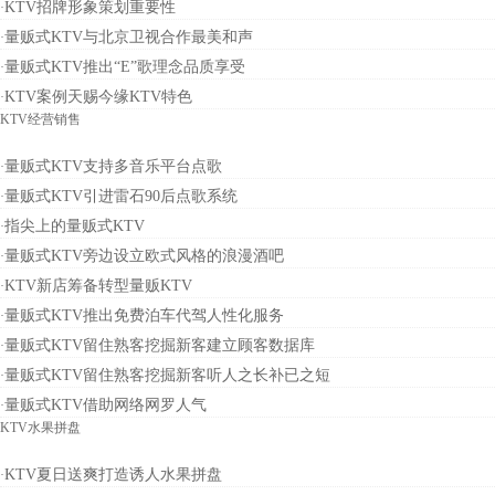
KTV招牌形象策划重要性
·
量贩式KTV与北京卫视合作最美和声
·
量贩式KTV推出“E”歌理念品质享受
·
KTV案例天赐今缘KTV特色
·
KTV经营销售
量贩式KTV支持多音乐平台点歌
·
量贩式KTV引进雷石90后点歌系统
·
指尖上的量贩式KTV
·
量贩式KTV旁边设立欧式风格的浪漫酒吧
·
KTV新店筹备转型量贩KTV
·
量贩式KTV推出免费泊车代驾人性化服务
·
量贩式KTV留住熟客挖掘新客建立顾客数据库
·
量贩式KTV留住熟客挖掘新客听人之长补已之短
·
量贩式KTV借助网络网罗人气
·
KTV水果拼盘
KTV夏日送爽打造诱人水果拼盘
·