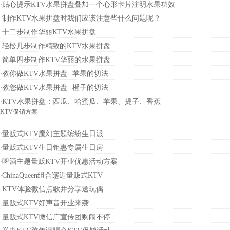
贴心提示KTV水果拼盘叠加一个心形卡片注明水果功效
·
制作KTV水果拼盘时我们应该注意些什么问题呢？
·
十二步制作华丽KTV水果拼盘
·
轻松几步制作精致的KTV水果拼盘
·
简单四步制作KTV华丽的水果拼盘
·
教你做KTV水果拼盘--苹果的切法
·
教您做KTV水果拼盘--橙子的切法
·
KTV水果拼盘：西瓜、哈蜜瓜、苹果、提子、香蕉
·
KTV促销方案
量贩式KTV魔幻主题缤纷生日派
·
量贩式KTV生日钜惠专属生日房
·
啤酒主题量贩KTV开业优惠活动方案
·
ChinaQueen组合邂逅量贩式KTV
·
KTV体验微信点歌并分享送玩偶
·
量贩式KTV好声音开业来袭
·
量贩式KTV微信广宣传团购闹不停
·