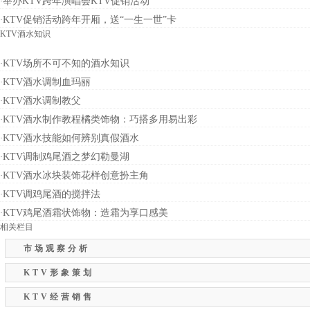
举办KTV跨年演唱会KTV促销活动
·
KTV促销活动跨年开厢，送“一生一世”卡
·
KTV酒水知识
KTV场所不可不知的酒水知识
·
KTV酒水调制血玛丽
·
KTV酒水调制教父
·
KTV酒水制作教程橘类饰物：巧搭多用易出彩
·
KTV酒水技能如何辨别真假酒水
·
KTV调制鸡尾酒之梦幻勒曼湖
·
KTV酒水冰块装饰花样创意扮主角
·
KTV调鸡尾酒的搅拌法
·
KTV鸡尾酒霜状饰物：造霜为享口感美
·
相关栏目
市场观察分析
KTV形象策划
KTV经营销售