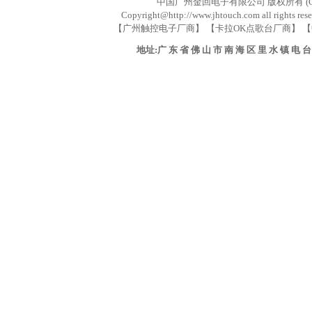
中国广州金回电子有限公司 版权所有 (C) 业务联系
Copyright@http://www.jhtouch.com all rights res
【广州触控电子厂商】 【卡拉OK点歌台厂商】 【
地址:广 东 省 佛 山 市 南 海 区 里 水 镇 电 台 路 