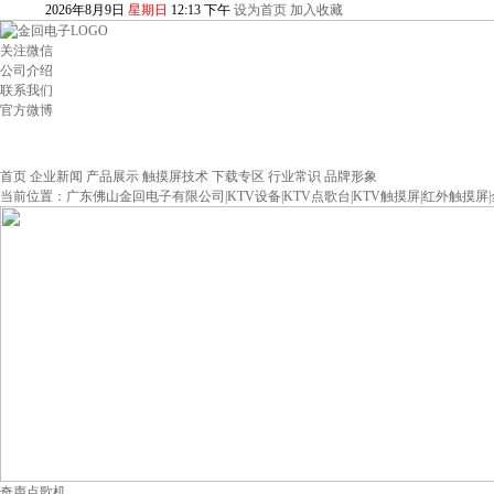
2026
年
8
月
9
日
星期日
12
:
13
下午
设为首页
加入收藏
关注微信
公司介绍
联系我们
官方微博
首页
企业新闻
产品展示
触摸屏技术
下载专区
行业常识
品牌形象
当前位置：
广东佛山金回电子有限公司|KTV设备|KTV点歌台|KTV触摸屏|红外触摸屏
奇声点歌机