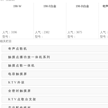
190-W
190-F白金
190-D白金
奇声
人气：3196
人气：2382
人气：3675
人气：
型号：
型号：
型号：
型号
相关栏目
奇声点歌机
触摸点播功放一体机系列
触摸点歌一体机
电容触摸屏
KTV外设
全密封触摸屏
KTV点歌台支架
产品配件线材