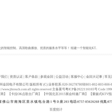
的智能控制、高清歌曲播放、优质的服务水平等等！ 组建一个智能化KT..
于我们
|
资质认证
|
客户条款
|
参观金回
|
公益活动
|
客服中心
|
金回大记事
|
常见
金回电子有限公司 版权所有 (C) 业务联系:020-36278780转801-802-803-806-80
//www.jhtouch.com all rights reserved
主备案号粤ICP备2022116165号
Code 19
商】 【卡拉OK点歌台厂商】 【中国北京2015展会特邀厂商】 【量贩式KTV
佛 山 市 南 海 区 里 水 镇 电 台 路 1 号 D 座 203 电话:0757-85626268 传真:075
百度统计