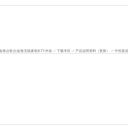
|金致点歌台|金致无线麦座|KTV外设
->
下载专区
->
产品说明资料（更新）
->
中控器