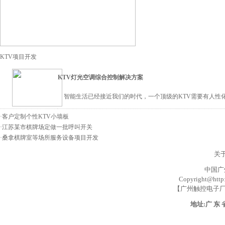
KTV项目开发
KTV灯光空调综合控制解决方案
智能生活已经接近我们的时代，一个顶级的KTV需要有人性化
·
客户定制个性KTV小墙板
·
江苏某市棋牌场定做一批呼叫开关
·
桑拿棋牌室等场所服务设备项目开发
关
中国广州
Copyright@http:
【广州触控电子厂
地址:广 东 省 