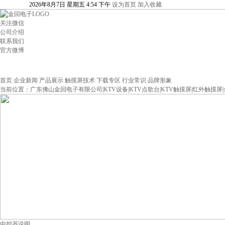
2026
年
8
月
7
日
星期五
4
:
54
下午
设为首页
加入收藏
关注微信
公司介绍
联系我们
官方微博
首页
企业新闻
产品展示
触摸屏技术
下载专区
行业常识
品牌形象
当前位置：
广东佛山金回电子有限公司|KTV设备|KTV点歌台|KTV触摸屏|红外触摸屏
中控器说明