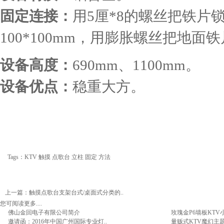
固定连接：
用5厘*8的螺丝把铁片
100*100mm，用膨胀螺丝把地面
设备高度：
690mm、1100mm。
设备优点：
稳重大方。
Tags：
KTV
触摸
点歌台
立柱
固定
方法
上一篇
：
触摸点歌台支架台式/桌面式分类的..
您可阅读更多....
佛山金回电子有限公司简介
玫瑰金P6墙板KTV
邀请函：2016年中国广州国际专业灯..
量贩式KTV魔幻主