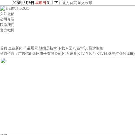
2026
年
8
月
9
日
星期日
3
:
44
下午
设为首页
加入收藏
关注微信
公司介绍
联系我们
官方微博
首页
企业新闻
产品展示
触摸屏技术
下载专区
行业常识
品牌形象
当前位置：
广东佛山金回电子有限公司|KTV设备|KTV点歌台|KTV触摸屏|红外触摸屏