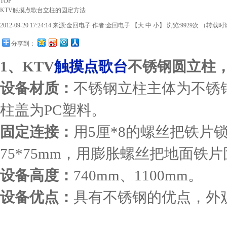
TOP
KTV触摸点歌台立柱的固定方法
2012-09-20 17:24:14
来源:
金回电子
作者:金回电子 【
大
中
小
】 浏览:
9929
次 （转载时请
分享到：
1、KTV
触摸点歌台
不锈钢圆立柱
设备材质：
不锈钢立柱主体为不锈
柱盖为PC塑料。
固定连接：
用5厘*8的螺丝把铁片
75*75mm，用膨胀螺丝把地面铁
设备高度：
740mm、1100mm。
设备优点：
具有不锈钢的优点，外