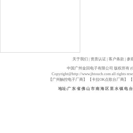
关于我们
|
资质认证
|
客户条款
|
参
中国广州金回电子有限公司 版权所有 (C) 业务联系
Copyright@http://www.jhtouch.com all rights res
【广州触控电子厂商】 【卡拉OK点歌台厂商】 【
地址:广 东 省 佛 山 市 南 海 区 里 水 镇 电 台 路 